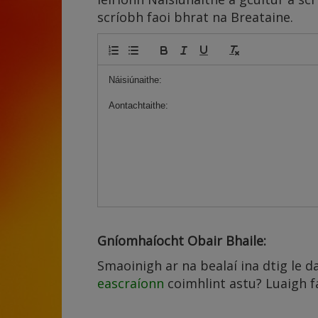
scríobh faoi bhrat na Breataine.
Náisiúnaithe:
Aontachtaithe:
Gníomhaíocht Obair Bhaile:
Smaoinigh ar na bealaí ina dtig le da
eascraíonn
coimhlint astu? Luaigh f