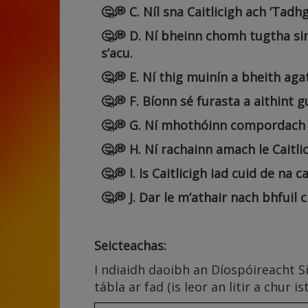
🤔💭 C. Níl sna Caitlicigh ach ‘Tadh
🤔💭 D. Ní bheinn chomh tugtha si
s’acu.
🤔💭 E. Ní thig muinín a bheith agat
🤔💭 F. Bíonn sé furasta a aithint 
🤔💭 G. Ní mhothóinn compordach i
🤔💭 H. Ní rachainn amach le Caitl
🤔💭 I. Is Caitlicigh iad cuid de na 
🤔💭 J. Dar le m’athair nach bhfuil 
Seicteachas:
I ndiaidh daoibh an Díospóireacht Si
tábla ar fad (is leor an litir a chur i