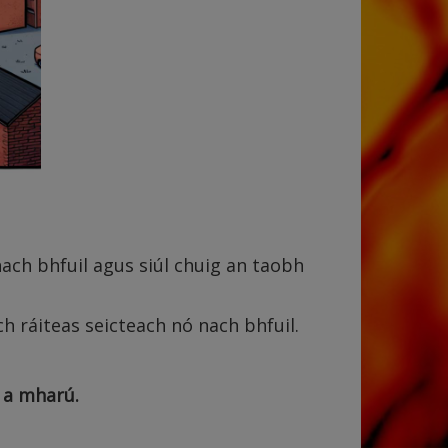
nach bhfuil agus siúl chuig an taobh
ch ráiteas seicteach nó nach bhfuil.
h a mharú.