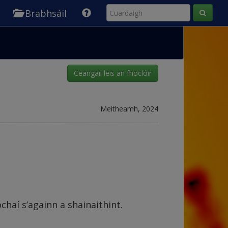
Brabhsáil
Ceangail leis an fhoclóir
Meitheamh, 2024
chaí s’againn a shainaithint.