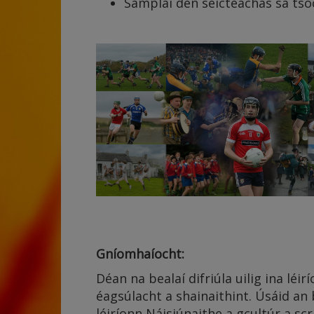
Samplaí den seicteachas sa tsoc
Gníomhaíocht:
Déan na bealaí difriúla uilig ina lé
éagsúlacht a shainaithint. Úsáid an b
léiríonn Náisiúnaithe a gcultúr a sc