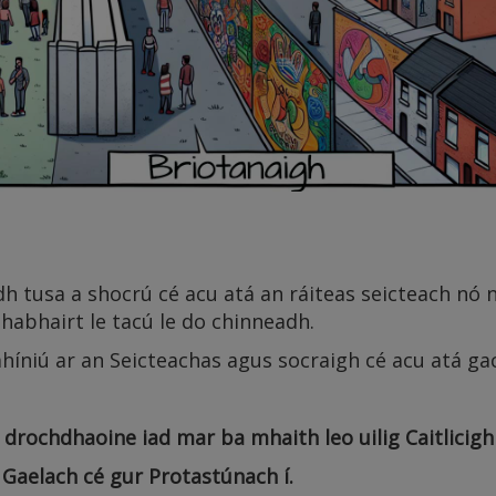
idh tusa a shocrú cé acu atá an ráiteas seicteach nó 
thabhairt le tacú le do chinneadh.
mhíniú ar an Seicteachas agus socraigh cé acu atá ga
s drochdhaoine iad mar ba mhaith leo uilig Caitlicig
Gaelach cé gur Protastúnach í.