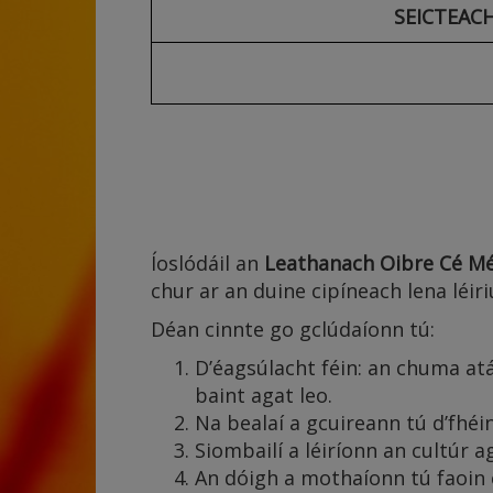
SEICTEAC
Íoslódáil an
Leathanach Oibre Cé M
chur ar an duine cipíneach lena léiri
Déan cinnte go gclúdaíonn tú:
D’éagsúlacht féin: an chuma at
baint agat leo.
Na bealaí a gcuireann tú d’fhéin
Siombailí a léiríonn an cultúr a
An dóigh a mothaíonn tú faoin 