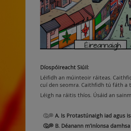
Díospóireacht Siúil:
Léifidh an múinteoir ráiteas. Caithf
cuí den seomra. Caithfidh tú fáth a 
Léigh na ráitis thíos. Úsáid an sain
🤔💭
A.
Is Protastúnaigh iad agus i
🤔💭 B. Déanann m’iníonsa damhsa 