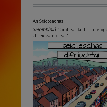
An Seicteachas
Sainmhíniú
: ‘Dímheas láidir cúngaig
chreideamh leat.’