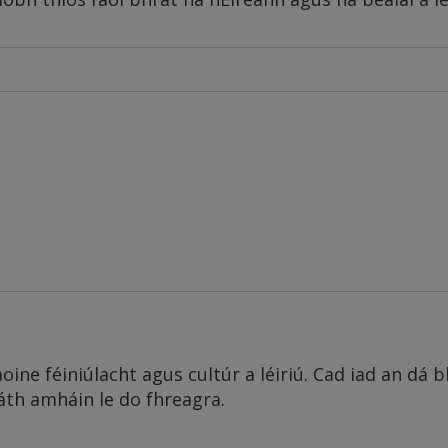
oine féiniúlacht agus cultúr a léiriú. Cad iad an dá b
áth amháin le do fhreagra.