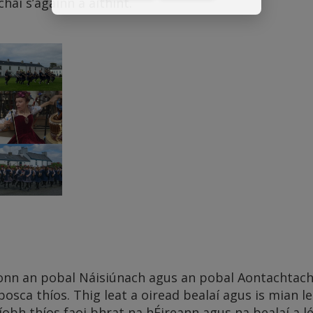
haí s’againn a aithint.
iríonn an pobal Náisiúnach agus an pobal Aontachtach
osca thíos. Thig leat a oiread bealaí agus is mian lea
ríobh thíos faoi bhrat na hÉireann agus na bealaí a l