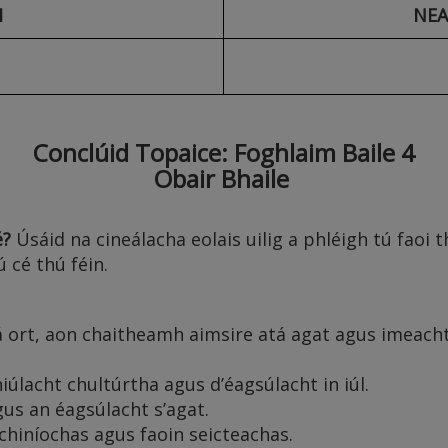
H
NEA
Conclúid Topaice: Foghlaim Baile 4
Obair Bhaile
é
?
Úsáid na cineálacha eolais uilig a phléigh tú faoi t
ú cé thú féin.
á ort, aon chaitheamh aimsire atá agat agus imeac
iúlacht chultúrtha agus d’éagsúlacht in iúl.
gus an éagsúlacht s’agat.
chiníochas agus faoin seicteachas.