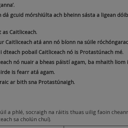
ganna’.
n dá gcuid mórshiúlta ach bheinn sásta a ligean dói
 as Caitliceach.
gur Caitliceach atá ann nó bíonn na súile róchóngarac
 dteach pobail Caitliceach nó is Protastúnach mé.
iceach nó nuair a bheas páistí agam, ba mhaith liom 
cairde is fearr atá agam.
craic ar bith sna Protastúnaigh.
úil a phlé, socraigh na ráitis thuas uilig faoin chea
steach sa cholún chuí).