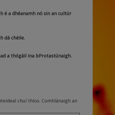
bh é a dhéanamh nó sin an cultúr
h dá chéile.
iad a thógáil ina bProtastúnaigh.
nnteideal chuí thíos. Comhlánaigh an