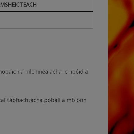
MSHEICTEACH
hopaic na hilchineálacha le lipéid a
htaí tábhachtacha pobail a mbíonn