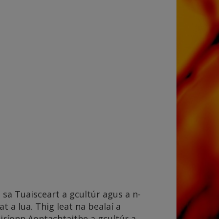
 sa Tuaisceart a gcultúr agus a n-
t a lua. Thig leat na bealaí a
éiríonn Aontachtaithe a gcultúr a