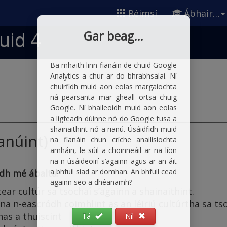
Réimsí
Ábhair…
uid 4
Gar beag…
Ba mhaith linn fianáin de chuid Google
Analytics a chur ar do bhrabhsalaí. Ní
chuirfidh muid aon eolas margaíochta
ná pearsanta mar gheall ortsa chuig
Google. Ní bhaileoidh muid aon eolas
a ligfeadh dúinne nó do Google tusa a
shainaithint nó a rianú. Úsáidfidh muid
anúint)
na fianáin chun críche anailísíochta
amháin, le súil a choinneáil ar na líon
na n-úsáideoirí s’againn agus ar an áit
a bhfuil siad ar domhan. An bhfuil cead
idh mé ábalta:
againn seo a dhéanamh?
tear cultúr sa tsochaí s’againn a shainaithint.
na n-eascródh coimhlint as an léiriú cultúrtha sa tso
has a thuiscint
Tá
Níl