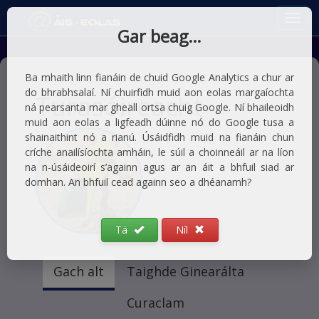
Gar beag…
Ba mhaith linn fianáin de chuid Google Analytics a chur ar
do bhrabhsalaí. Ní chuirfidh muid aon eolas margaíochta
Turasóireacht
ná pearsanta mar gheall ortsa chuig Google. Ní bhaileoidh
muid aon eolas a ligfeadh dúinne nó do Google tusa a
shainaithint nó a rianú. Úsáidfidh muid na fianáin chun
críche anailísíochta amháin, le súil a choinneáil ar na líon
na n-úsáideoirí s’againn agus ar an áit a bhfuil siad ar
domhan. An bhfuil cead againn seo a dhéanamh?
Tá
Níl
Gach alt
Taighde Ginearálta
Curaclam