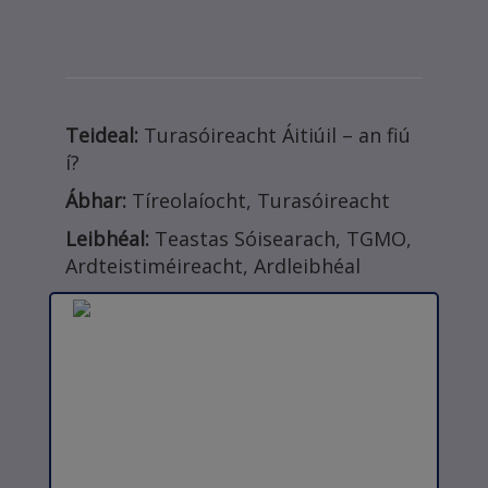
Teideal:
Turasóireacht Áitiúil – an fiú
í?
Ábhar:
Tíreolaíocht, Turasóireacht
Leibhéal:
Teastas Sóisearach, TGMO,
Ardteistiméireacht, Ardleibhéal