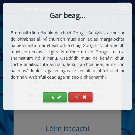
Gar beag…
Ba mhaith linn fianáin de chuid Google Analytics a chur ar
do bhrabhsalaí. Ní chuirfidh muid aon eolas margaíochta
ná pearsanta mar gheall ortsa chuig Google. Ní bhaileoidh
muid aon eolas a ligfeadh dúinne nó do Google tusa a
shainaithint nó a rianú. Úsáidfidh muid na fianáin chun
críche anailísíochta amháin, le súil a choinneáil ar na líon
na n-úsáideoirí s’againn agus ar an áit a bhfuil siad ar
domhan. An bhfuil cead againn seo a dhéanamh?
Bailiúchán d’ailt churaclaim agus
d’ailt níos ginearálta a chuideoidh
leat taighde a dhéanamh ag gach
Tá
Níl
leibhéal sa mheánscoil.
Léim isteach!