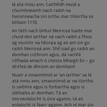
lá atá inniu ann. Caithfidh muid a
chuimhneamh nach raibh na
hainmneacha sin orthu mar thíortha sa
bhliain 1170.
An fáth nach bhfuil Meiriceá luaite mar
chuid den Iarthar ná nach raibh a fhios
ag muintir na hEorpa ag an am sin go
raibh Meiriceá ann. Shíl siad go raibh an
domhan cothrom agus, dá rachfá
rófhada amach ó chósta Mhaigh Eo – go
dtitfeá de dhroim an domhain!
Nuair a smaoinímid ar ‘an Iarthar’ sa lá
atá inniu ann, smaoinímid ar na tíortha
is saibhre agus is forbartha agus is
sibhialta ar domhan. Tá an
teicneolaíocht is úire againn, tá an
eolaíocht is fearr againn. Ach ní mar sin