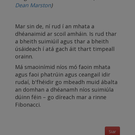
Dean Marston
)
Mar sin de, ní rud í an mhata a
dhéanaimid ar scoil amháin. Is rud thar
a bheith suimiúil agus thar a bheith
úsáideach í atá gach áit thart timpeall
orainn.
Má smaoinímid níos mó faoin mhata
agus faoi phatrúin agus ceangail idir
rudaí, b'fhéidir go mbeadh muid ábalta
an domhan a dhéanamh níos suimiúla
dúinn féin – go díreach mar a rinne
Fibonacci.