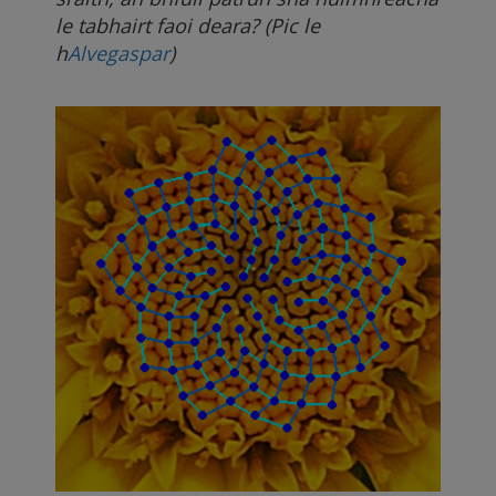
le tabhairt faoi deara? (Pic le
h
Alvegaspar
)