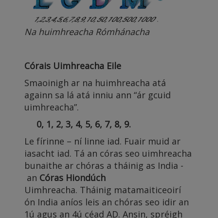
Na huimhreacha Rómhánacha
Córais Uimhreacha Eile
Smaoinigh ar na huimhreacha atá
againn sa lá atá inniu ann “ár gcuid
uimhreacha”.
0, 1, 2, 3, 4, 5, 6, 7, 8, 9.
Le fírinne – ní linne iad. Fuair muid ar
iasacht iad. Tá an córas seo uimhreacha
bunaithe ar chóras a tháinig as India -
an
Córas Hiondúch
Uimhreacha. Tháinig matamaiticeoirí
ón India aníos leis an chóras seo idir an
1ú agus an 4ú céad AD. Ansin, spréigh