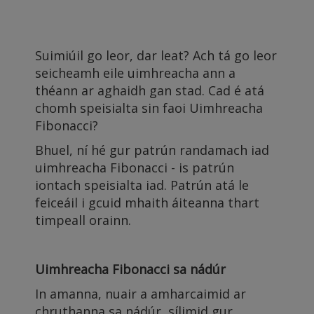
Suimiúil go leor, dar leat? Ach tá go leor
seicheamh eile uimhreacha ann a
théann ar aghaidh gan stad. Cad é atá
chomh speisialta sin faoi Uimhreacha
Fibonacci?
Bhuel, ní hé gur patrún randamach iad
uimhreacha Fibonacci - is patrún
iontach speisialta iad. Patrún atá le
feiceáil i gcuid mhaith áiteanna thart
timpeall orainn.
Uimhreacha Fibonacci sa nádúr
In amanna, nuair a amharcaimid ar
chruthanna sa nádúr, sílimid gur