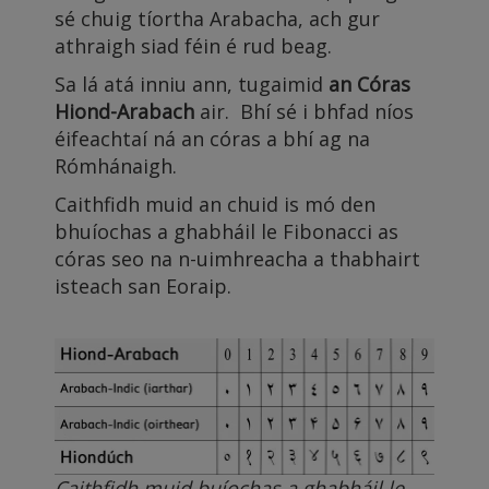
sé chuig tíortha Arabacha, ach gur
athraigh siad féin é rud beag.
Sa lá atá inniu ann, tugaimid
an Córas
Hiond-Arabach
air. Bhí sé i bhfad níos
éifeachtaí ná an córas a bhí ag na
Rómhánaigh.
Caithfidh muid an chuid is mó den
bhuíochas a ghabháil le Fibonacci as
córas seo na n-uimhreacha a thabhairt
isteach san Eoraip.
Caithfidh muid buíochas a ghabháil le