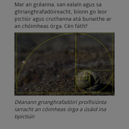
Mar an gcéanna, san ealaín agus sa
ghrianghrafadóireacht, bíonn go leor
pictiúr agus cruthanna atá bunaithe ar
an chóimheas órga. Cén fáth?
Déanann grianghrafadóirí proifisiúnta
iarracht an cóimheas órga a úsáid ina
bpictiúir