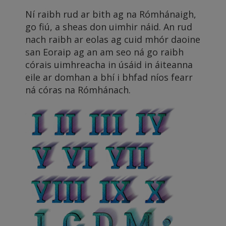
Ní raibh rud ar bith ag na Rómhánaigh,
go fiú, a sheas don uimhir náid. An rud
nach raibh ar eolas ag cuid mhór daoine
san Eoraip ag an am seo ná go raibh
córais uimhreacha in úsáid in áiteanna
eile ar domhan a bhí i bhfad níos fearr
ná córas na Rómhánach.