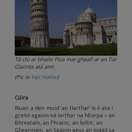
Tá clú ar bhaile Pisa mar gheall ar an Túr
Claonta atá ann
(Pic le
Yair Haklai
)
Cúlra
Nuair a deir muid ‘an tIarthar’ is é atá i
gceist againn ná Iarthar na hEorpa – an
Bhreatain, an Fhrainc, an Ísiltír, an
Ghearmáin, an Spáinn agus an Iodáil sa