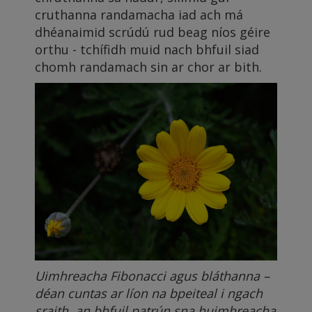
cruthanna randamacha iad ach má
dhéanaimid scrúdú rud beag níos géire
orthu - tchífidh muid nach bhfuil siad
chomh randamach sin ar chor ar bith.
Uimhreacha Fibonacci agus bláthanna –
déan cuntas ar líon na bpeiteal i ngach
sraith, an bhfuil patrún sna huimhreacha