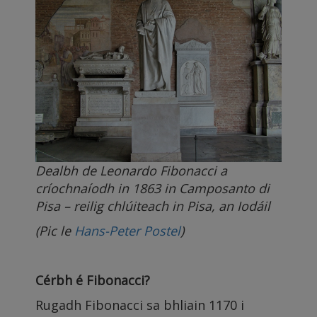
Dealbh de Leonardo Fibonacci a
críochnaíodh in 1863 in Camposanto di
Pisa
– reilig chlúiteach in Pisa, an Iodáil
(Pic le
Hans-Peter Postel
)
Cérbh é Fibonacci?
Rugadh Fibonacci sa bhliain 1170 i