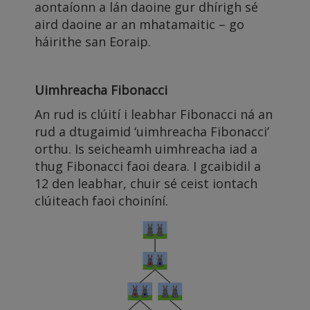
aontaíonn a lán daoine gur dhírigh sé
aird daoine ar an mhatamaitic – go
háirithe san Eoraip.
Uimhreacha Fibonacci
An rud is clúití i leabhar Fibonacci ná an
rud a dtugaimid ‘uimhreacha Fibonacci’
orthu. Is seicheamh uimhreacha iad a
thug Fibonacci faoi deara. I gcaibidil a
12 den leabhar, chuir sé ceist iontach
clúiteach faoi choiníní.