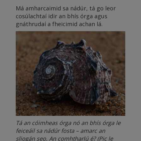
Má amharcaimid sa nádúr, tá go leor
cosúlachtaí idir an bhís órga agus
gnáthrudaí a fheicimid achan lá.
Tá an cóimheas órga nó an bhís órga le
feiceáil sa nádúr fosta – amarc an
sliogán seo. An comhtharlú é? (Pic le