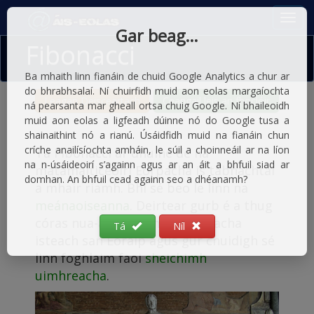
Gar beag…
Fibonacci
Ba mhaith linn fianáin de chuid Google Analytics a chur ar
do bhrabhsalaí. Ní chuirfidh muid aon eolas margaíochta
Leagan Deisceartach
Ceangail leis an fhoclóir
ná pearsanta mar gheall ortsa chuig Google. Ní bhaileoidh
muid aon eolas a ligfeadh dúinne nó do Google tusa a
shainaithint nó a rianú. Úsáidfidh muid na fianáin chun
críche anailísíochta amháin, le súil a choinneáil ar na líon
Tá Fibonacci ar dhuine de na
na n-úsáideoirí s’againn agus ar an áit a bhfuil siad ar
matamaiticeoirí Eorpacha is tábhachtaí
domhan. An bhfuil cead againn seo a dhéanamh?
a mhair riamh. Bhí sé beo le linn na
meánaoiseanna
. Deirtear gurb é a thug
córas nua-aimseartha uimhreacha
Tá
Níl
isteach san Eoraip agus gur chuidigh sé
linn foghlaim faoi
sheichimh
uimhreacha
.