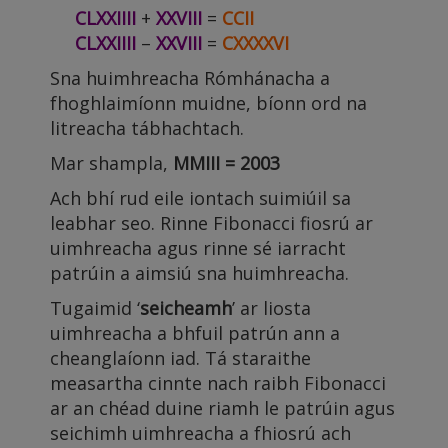
CLXXIIII
+
XXVIII
=
CCII
CLXXIIII
–
XXVIII
=
CXXXXVI
Sna huimhreacha Rómhánacha a
fhoghlaimíonn muidne, bíonn ord na
litreacha tábhachtach.
Mar shampla,
MMIII = 2003
Ach bhí rud eile iontach suimiúil sa
leabhar seo. Rinne Fibonacci fiosrú ar
uimhreacha agus rinne sé iarracht
patrúin a aimsiú sna huimhreacha.
Tugaimid ‘
seicheamh
’ ar liosta
uimhreacha a bhfuil patrún ann a
cheanglaíonn iad. Tá staraithe
measartha cinnte nach raibh Fibonacci
ar an chéad duine riamh le patrúin agus
seichimh uimhreacha a fhiosrú ach