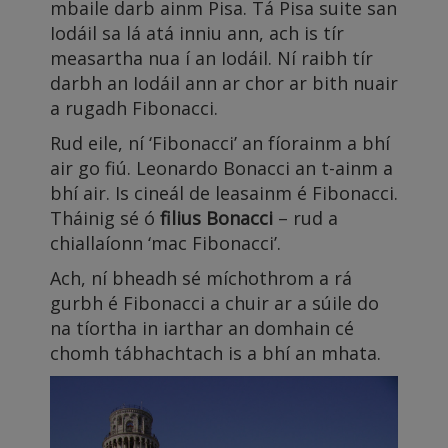
mbaile darb ainm Pisa. Tá Pisa suite san
Iodáil sa lá atá inniu ann, ach is tír
measartha nua í an Iodáil. Ní raibh tír
darbh an Iodáil ann ar chor ar bith nuair
a rugadh Fibonacci.
Rud eile, ní ‘Fibonacci’ an fíorainm a bhí
air go fiú. Leonardo Bonacci an t-ainm a
bhí air. Is cineál de leasainm é Fibonacci.
Tháinig sé ó
filius Bonacci
– rud a
chiallaíonn ‘mac Fibonacci’.
Ach, ní bheadh sé míchothrom a rá
gurbh é Fibonacci a chuir ar a súile do
na tíortha in iarthar an domhain cé
chomh tábhachtach is a bhí an mhata.