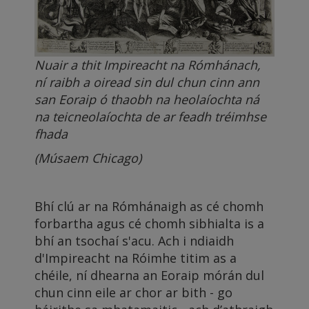
Nuair a thit Impireacht na Rómhánach,
ní raibh a oiread sin dul chun cinn ann
san Eoraip ó thaobh na heolaíochta ná
na teicneolaíochta de ar feadh tréimhse
fhada
(Músaem Chicago)
Bhí clú ar na Rómhánaigh as cé chomh
forbartha agus cé chomh sibhialta is a
bhí an tsochaí s'acu. Ach i ndiaidh
d'Impireacht na Róimhe titim as a
chéile, ní dhearna an Eoraip mórán dul
chun cinn eile ar chor ar bith - go