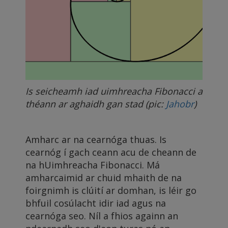
Is seicheamh iad uimhreacha Fibonacci a
théann ar aghaidh gan stad (pic:
Jahobr
)
Amharc ar na cearnóga thuas. Is
cearnóg í gach ceann acu de cheann de
na hUimhreacha Fibonacci. Má
amharcaimid ar chuid mhaith de na
foirgnimh is clúití ar domhan, is léir go
bhfuil cosúlacht idir iad agus na
cearnóga seo. Níl a fhios againn an