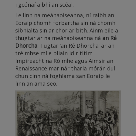
i gcónaí a bhí an scéal.
Le linn na meánaoiseanna, ní raibh an
Eoraip chomh forbartha sin ná chomh
sibhialta sin ar chor ar bith. Ainm eile a
thugtar ar na meánaoiseanna ná
an Ré
Dhorcha
. Tugtar ‘an Ré Dhorcha’ ar an
tréimhse míle bliain idir titim
Impireacht na Róimhe agus Aimsir an
Renaissance mar nár tharla mórán dul
chun cinn ná foghlama san Eoraip le
linn an ama seo.