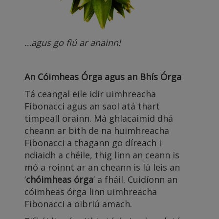
…agus go fiú ar anainn!
An Cóimheas Órga agus an Bhís Órga
Tá ceangal eile idir uimhreacha
Fibonacci agus an saol atá thart
timpeall orainn. Má ghlacaimid dhá
cheann ar bith de na huimhreacha
Fibonacci a thagann go díreach i
ndiaidh a chéile, thig linn an ceann is
mó a roinnt ar an cheann is lú leis an
‘
chóimheas órga
’ a fháil. Cuidíonn an
cóimheas órga linn uimhreacha
Fibonacci a oibriú amach.