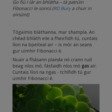
Go fiú i lár an bhlátha – tá patrúin
Fibonacci le sonrú (
RD Bury
a chuir in
oiriúint)
Tógaimis bláthanna, mar shampla. An
chéad bhláth eile a fheicfidh tú, cuntais
líon na bpeiteal air – is mór an seans
gur uimhir Fibonacci é.
Nuair a fhásann planda nó crann rud
beag níos mó, fásfaidh níos mó
gas
air.
Cuntais líon na ngas - tchífidh tú gur
uimhir Fibonacci é.