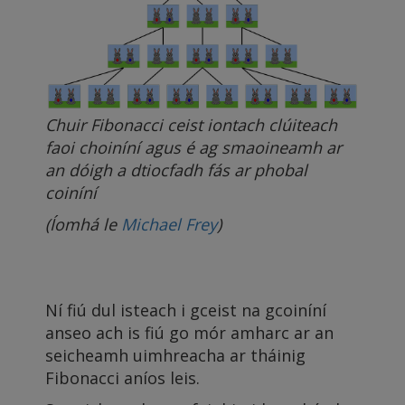
Chuir Fibonacci ceist iontach clúiteach
faoi choiníní agus é ag smaoineamh ar
an dóigh a dtiocfadh fás ar phobal
coiníní
(Íomhá le
Michael Frey
)
Ní fiú dul isteach i gceist na gcoiníní
anseo ach is fiú go mór amharc ar an
seicheamh uimhreacha ar tháinig
Fibonacci aníos leis.