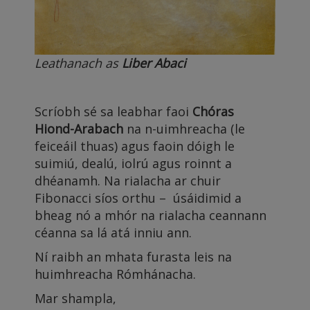
Leathanach as
Liber Abaci
Scríobh sé sa leabhar faoi
Chóras
Hiond-Arabach
na n-uimhreacha (le
feiceáil thuas) agus faoin dóigh le
suimiú, dealú, iolrú agus roinnt a
dhéanamh. Na rialacha ar chuir
Fibonacci síos orthu – úsáidimid a
bheag nó a mhór na rialacha ceannann
céanna sa lá atá inniu ann.
Ní raibh an mhata furasta leis na
huimhreacha Rómhánacha.
Mar shampla,