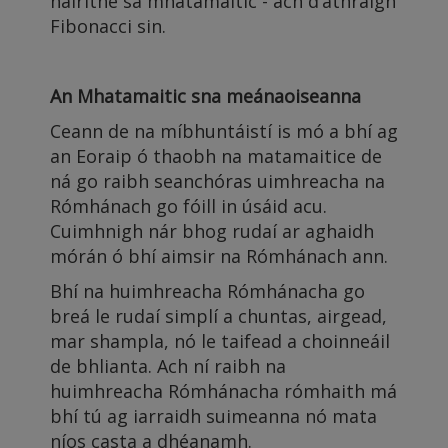
háirithe sa mhatamaitic - ach d’athraigh
Fibonacci sin.
An Mhatamaitic sna meánaoiseanna
Ceann de na míbhuntáistí is mó a bhí ag
an Eoraip ó thaobh na matamaitice de
ná go raibh seanchóras uimhreacha na
Rómhánach go fóill in úsáid acu.
Cuimhnigh nár bhog rudaí ar aghaidh
mórán ó bhí aimsir na Rómhánach ann.
Bhí na huimhreacha Rómhánacha go
breá le rudaí simplí a chuntas, airgead,
mar shampla, nó le taifead a choinneáil
de bhlianta. Ach ní raibh na
huimhreacha Rómhánacha rómhaith má
bhí tú ag iarraidh suimeanna nó mata
níos casta a dhéanamh.