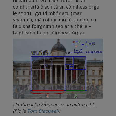
ndearnadh seo d'aon turas nó an
comhtharlú é ach tá an cóimheas órga
le sonrú i gcuid mhór acu (mar
shampla, má roinneann tú cuid de na
faid sna foirgnimh seo ar a chéile –
faigheann tú an cóimheas órga).
Uimhreacha Fibonacci san ailtireacht…
(Pic le
Tom Blackwell
)