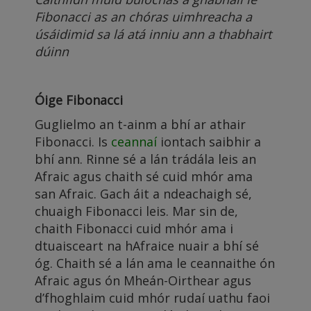
Fibonacci as an chóras uimhreacha a
úsáidimid sa lá atá inniu ann a thabhairt
dúinn
Óige Fibonacci
Guglielmo an t-ainm a bhí ar athair
Fibonacci. Is
ceannaí
iontach saibhir a
bhí ann. Rinne sé a lán trádála leis an
Afraic agus chaith sé cuid mhór ama
san Afraic. Gach áit a ndeachaigh sé,
chuaigh Fibonacci leis. Mar sin de,
chaith Fibonacci cuid mhór ama i
dtuaisceart na hAfraice nuair a bhí sé
óg. Chaith sé a lán ama le ceannaithe ón
Afraic agus ón Mheán-Oirthear agus
d’fhoghlaim cuid mhór rudaí uathu faoi