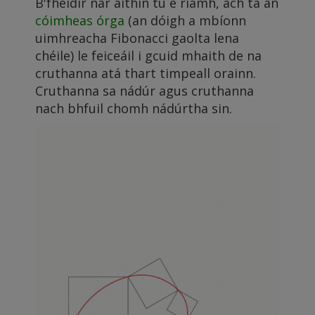
B'fhéidir nár aithin tú é riamh, ach tá an
cóimheas órga
(an dóigh a mbíonn
uimhreacha Fibonacci gaolta lena
chéile) le feiceáil i gcuid mhaith de na
cruthanna atá thart timpeall orainn.
Cruthanna sa nádúr agus cruthanna
nach bhfuil chomh nádúrtha sin.