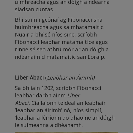
uimhreacha agus an dóigh a ndearna
siadsan cuntas.
Bhí suim i gcónaí ag Fibonacci sna
huimhreacha agus sa mhatamaitic.
Nuair a bhí sé níos sine, scríobh
Fibonacci leabhar matamaitice agus
rinne sé seo athrú mór ar an dóigh a
ndéanaimid matamaitic san Eoraip.
Liber Abaci
(
Leabhar an Áirimh)
Sa bhliain 1202, scríobh Fibonacci
leabhar darbh ainm
Liber
Abaci.
Ciallaíonn teideal an leabhair
‘leabhar an áirimh’ nó, níos simplí,
‘leabhar a léiríonn do dhaoine an dóigh
le suimeanna a dhéanamh.