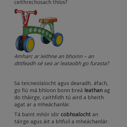
ceithrechosach thíos?
Amharc ar leithne an bhoinn – an
dtitfeadh sé seo ar leataobh go furasta?
Sa teicneolaíocht agus dearadh, áfach,
go fiú má bhíonn bonn breá
leathan
ag
do tháirge, caithfidh tú aird a bheith
agat ar a mheáchanlár.
Tá baint mhór idir
cobhsaíocht
an
táirge agus áit a bhfuil a mheáchanlár.