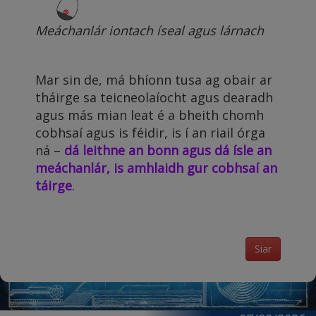
Meáchanlár iontach íseal agus lárnach
Mar sin de, má bhíonn tusa ag obair ar
tháirge sa teicneolaíocht agus dearadh
agus más mian leat é a bheith chomh
cobhsaí agus is féidir, is í an riail órga
ná –
dá leithne an bonn agus dá ísle an
meáchanlár, is amhlaidh gur cobhsaí an
táirge
.