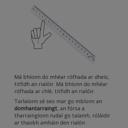
Má bhíonn do mhéar rófhada ar dheis,
titfidh an rialóir. Má bhíonn do mhéar
rófhada ar chlé, titfidh an rialóir.
Tarlaíonn sé seo mar go mbíonn an
domhantarraingt
, an fórsa a
tharraingíonn rudaí go talamh, róláidir
ar thaobh amháin den rialóir.