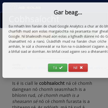
Gar beag…
Cobhsaíocht
Ba mhaith linn fianáin de chuid Google Analytics a chur ar do bh
chuirfidh muid aon eolas margaíochta ná pearsanta mar gheall
Leagan Deisceartach
Ceangail leis an fhoclóir
Google. Ní bhaileoidh muid aon eolas a ligfeadh dúinne nó do 
shainaithint nó a rianú. Úsáidfidh muid na fianáin chun críche 
amháin, le súil a choinneáil ar na líon na n-úsáideoirí s’againn a
ú
a bhfuil siad ar domhan. An bhfuil cead againn seo a dhéanamh
Dáta foilsithe: An 29
Márta, 2019
Íomhá
Tá
Níl
chlúdaigh:
https://commons.wikimedia.org/wiki/File:BAe_146_centre_of
Is é is ciall le
cobhsaíocht
ná cé chomh
daingean nó chomh seasmhach is a
bhíonn rud,
cé chomh maith is a
sheasann sé
nó cé chomh furasta is a
thiteann sé. Ar ndóigh, má tá rud á