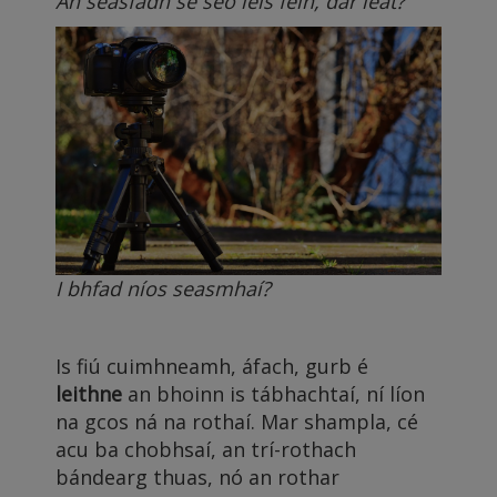
An seasfadh sé seo leis féin, dar leat?
I bhfad níos seasmhaí?
Is fiú cuimhneamh, áfach, gurb é
leithne
an bhoinn is tábhachtaí, ní líon
na gcos ná na rothaí. Mar shampla, cé
acu ba chobhsaí, an trí-rothach
bándearg thuas, nó an rothar