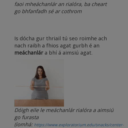
faoi mheáchanlár an rialóra, ba cheart
go bhfanfadh sé ar cothrom
Is dócha gur thriail tú seo roimhe ach
nach raibh a fhios agat gurbh é an
meáchanlár
a bhí á aimsiú agat.
Dóigh eile le meáchanlár rialóra a aimsiú
go furasta
(íomhá:
https://www.exploratorium.edu/snacks/center-