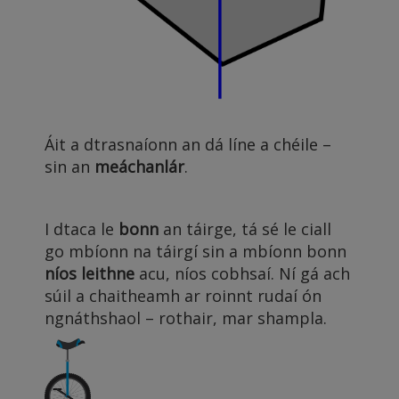
Áit a dtrasnaíonn an dá líne a chéile –
sin an
meáchanlár
.
I dtaca le
bonn
an táirge, tá sé le ciall
go mbíonn na táirgí sin a mbíonn bonn
níos leithne
acu, níos cobhsaí. Ní gá ach
súil a chaitheamh ar roinnt rudaí ón
ngnáthshaol – rothair, mar shampla.