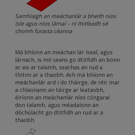
Samhlaigh an meáchanlár a bheith níos
ísle agus níos lárnaí – ní thitfeadh sé
chomh furasta céanna
Má bhíonn an meáchan lár íseal, agus
lárnach, is mó seans go dtitfidh an bonn
ar ais ar talamh, seachas an rud a
thitim ar a thaobh. Ach má bhíonn an
meáchanlár ard i do tháirge, de réir mar
a chlaonann an táirge ar leataobh,
éiríonn an meáchanlár níos cóngaraí
don talamh, agus méadaíonn an
dóchúlacht go dtitfidh an rud ar a
thaobh.