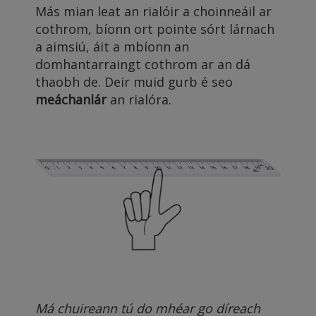
Más mian leat an rialóir a choinneáil ar
cothrom, bíonn ort pointe sórt lárnach
a aimsiú, áit a mbíonn an
domhantarraingt cothrom ar an dá
thaobh de. Deir muid gurb é seo
meáchanlár
an rialóra.
Má chuireann tú do mhéar go díreach