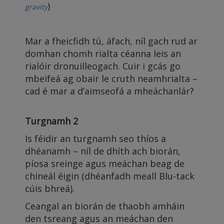
)
gravity
Mar a fheicfidh tú, áfach, níl gach rud ar
domhan chomh rialta céanna leis an
rialóir dronuilleogach. Cuir i gcás go
mbeifeá ag obair le cruth neamhrialta –
cad é mar a d’aimseofá a mheáchanlár?
Turgnamh 2
Is féidir an turgnamh seo thíos a
dhéanamh – níl de dhíth ach biorán,
píosa sreinge agus meáchan beag de
chineál éigin (dhéanfadh meall Blu-tack
cúis bhreá).
Ceangal an biorán de thaobh amháin
den tsreang agus an meáchan den