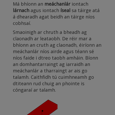
Má bhíonn an
meáchanlár
iontach
lárnach
agus iontach
íseal
sa táirge atá
á dhearadh agat beidh an táirge níos
cobhsaí.
Smaoinigh ar chruth a bheadh ag
claonadh ar leataobh. De réir mar a
bhíonn an cruth ag claonadh, éiríonn an
meáchanlár níos airde agus téann sé
níos faide i dtreo taobh amháin. Bíonn
an domhantarraingt ag iarraidh an
meáchanlár a tharraingt ar ais go
talamh. Caithfidh tú cuimhneamh go
dtiteann rud chuig an phointe is
cóngaraí ar talamh.