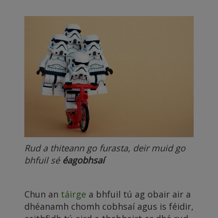
Rud a thiteann go furasta, deir muid go
bhfuil sé
éagobhsaí
Chun an
táirge
a bhfuil tú ag obair air a
dhéanamh chomh cobhsaí agus is féidir,