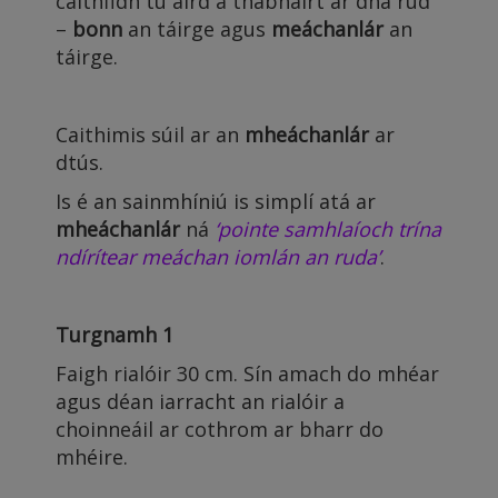
caithfidh tú aird a thabhairt ar dhá rud
–
bonn
an táirge agus
meáchanlár
an
táirge.
Caithimis súil ar an
mheáchanlár
ar
dtús.
Is é an sainmhíniú is simplí atá ar
mheáchanlár
ná
‘pointe samhlaíoch trína
ndírítear meáchan iomlán an ruda’
.
Turgnamh 1
Faigh rialóir 30 cm. Sín amach do mhéar
agus déan iarracht an rialóir a
choinneáil ar cothrom ar bharr do
mhéire.