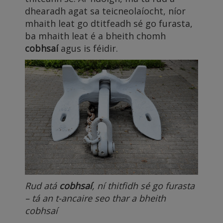
dhearadh agat sa teicneolaíocht, níor
mhaith leat go dtitfeadh sé go furasta,
ba mhaith leat é a bheith chomh
cobhsaí
agus is féidir.
Rud atá
cobhsaí
, ní thitfidh sé go furasta
– tá an t-ancaire seo thar a bheith
cobhsaí